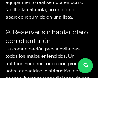
equipamiento real se nota en cómo 
facilita la estancia, no en cómo 
aparece resumido en una lista.
9. Reservar sin hablar claro 
con el anfitrión
La comunicación previa evita casi 
todos los malos entendidos. Un 
anfitrión serio responde con precisión 
sobre capacidad, distribución, normas, 
acceso, horarios y condiciones de uso. 
Si las respuestas son ambiguas o 
demasiado generales, es mejor 
detenerse antes de pagar.
En alojamientos de calidad, la claridad 
no incomoda. Al contrario, transmite 
orden. Para una familia, saber 
exactamente qué esperar da más 
confianza que cualquier promesa 