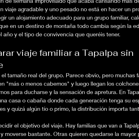
fin de semana improvisado que acaba cansando más de
 un viaje agradable y uno pesado no está en hacer un p
egir un alojamiento adecuado para un grupo familiar, calc
que en un destino de montaña todo cambia según la ed
el año y el tipo de convivencia que queréis tener.
ar viaje familiar a Tapalpa sin 
e
r el tamaño real del grupo. Parece obvio, pero muchas f
n "más o menos cabemos" y luego llegan los colchone
rnos para ducharse y la sensación de apretura. En Tapa
una casa o cabaña donde cada generación tenga su espa
es y quizá algún tío o primo, la distribución importa tan
dir el objetivo del viaje. Hay familias que van a Tapalp
 y moverse bastante. Otras quieren quedarse la mayor p