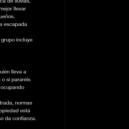
ca de lluvias, 
ejor llevar 
queños.
una escapada 
 
 grupo incluye 
ién lleva a 
o si pararéis 
n ocupando 
ntrada, normas 
opiedad está 
so da confianza.