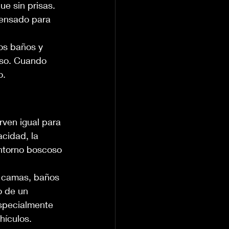
e sin prisas. 
pensado para 
os baños y 
nso. Cuando 
o.
rven igual para 
cidad, la 
ntorno boscoso 
e camas, baños 
o de un 
especialmente 
hículos.