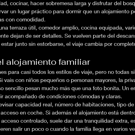
ad, cocinar, hacer sobremesa larga y disfrutar del bosqu
rvar un lugar práctico para dormir que un alojamiento 
ras con comodidad.
na terraza útil, comedor amplio, cocina equipada, vari
ente dejan de ser detalles. Se vuelven parte del desca
estar junto sin estorbarse, el viaje cambia por complet
el alojamiento familiar
es para casi todos los estilos de viaje, pero no todas si
Si vais con niños pequeños o personas mayores, la priva
so sencillo pesan mucho más que una foto bonita. Un e
e ir acompañado de condiciones cómodas y claras.
evisar capacidad real, número de habitaciones, tipo d
 acceso en coche. Si además el alojamiento está dentr
 acceso controlado, suele dar una tranquilidad extra, 
eren salir un poco o cuando la familia llega en varios ve