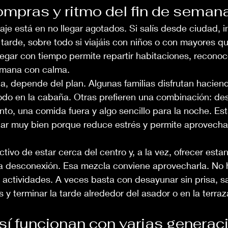
ompras y ritmo del fin de seman
iaje está en no llegar agotados. Si salís desde ciudad, i
tarde, sobre todo si viajáis con niños o con mayores q
Llegar con tiempo permite repartir habitaciones, reconoc
emana con calma.
a, depende del plan. Algunas familias disfrutan hacie
odo en la cabaña. Otras prefieren una combinación: de
nto, una comida fuera y algo sencillo para la noche. Es
nar muy bien porque reduce estrés y permite aprovechar
ctivo de estar cerca del centro y, a la vez, ofrecer est
a desconexión. Esa mezcla conviene aprovecharla. No h
 actividades. A veces basta con desayunar sin prisa, sal
s y terminar la tarde alrededor del asador o en la terraz
sí funcionan con varias generac