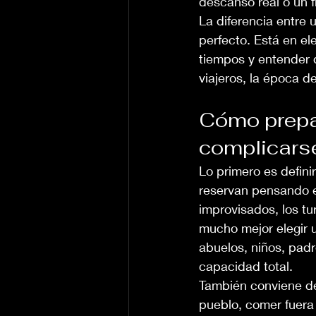
descanso real o un 
La diferencia entre
perfecto. Está en el
tiempos y entender 
viajeros, la época d
Cómo prepar
complicars
Lo primero es defini
reservan pensando e
improvisados, los tu
mucho mejor elegir 
abuelos, niños, padr
capacidad total.
También conviene deci
pueblo, comer fuera