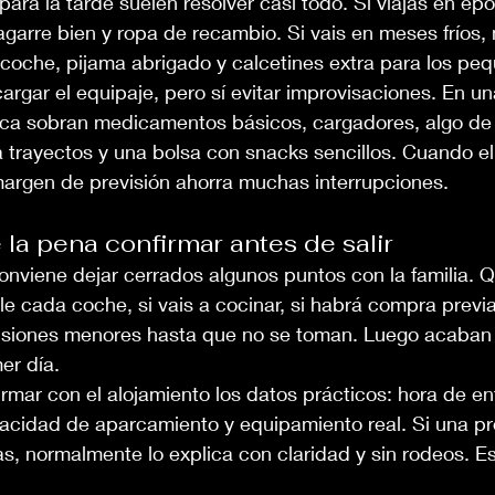
ara la tarde suelen resolver casi todo. Si viajas en épo
arre bien y ropa de recambio. Si vais en meses fríos, m
 coche, pijama abrigado y calcetines extra para los pe
argar el equipaje, pero sí evitar improvisaciones. En 
unca sobran medicamentos básicos, cargadores, algo de
 trayectos y una bolsa con snacks sencillos. Cuando el
argen de previsión ahorra muchas interrupciones.
la pena confirmar antes de salir
onviene dejar cerrados algunos puntos con la familia. Qu
le cada coche, si vais a cocinar, si habrá compra previa 
isiones menores hasta que no se toman. Luego acaba
er día.
rmar con el alojamiento los datos prácticos: hora de e
acidad de aparcamiento y equipamiento real. Si una pr
s, normalmente lo explica con claridad y sin rodeos. E