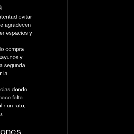
a
ntentad evitar 
ue agradecen 
er espacios y 
ndo compra 
sayunos y 
ta segunda 
 la 
ancias donde 
ace falta 
ir un rato, 
a.
iones