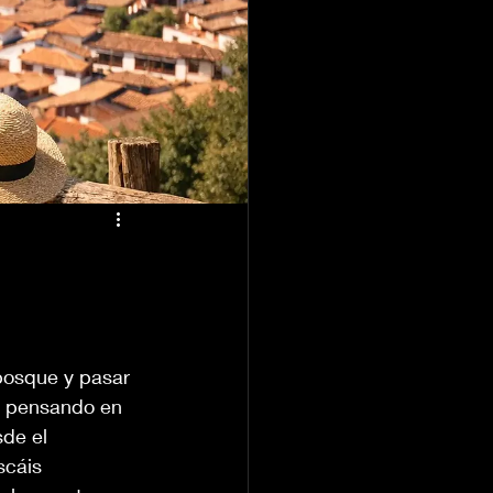
 bosque y pasar 
ás pensando en 
de el 
scáis 