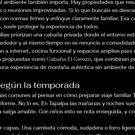
, el ambiente también importa. Hay propiedades que resu
s o reuniones improvisadas. Si lo que buscáis es desca
 con normas firmes y enfoque claramente familiar. Esa co
n, suele proteger la experiencia de todos.
lias priorizan una cabaña privada donde el entorno est
rededor y al mismo tiempo no se renuncie a comodidad
a internet, cocina funcional y espacios amplios para e
an propuestas como 
Cabaña El Cerezo
, que combinan pr
 una experiencia de montaña auténtica sin ambiente de 
según la temporada
más comunes al pensar en cómo preparar viaje familiar 
iforme. No lo es. En Tapalpa las mañanas y noches suel
ía salga amable. Con niños esto se nota enseguida, y c
or capas. Una camiseta cómoda, sudadera o forro ligero