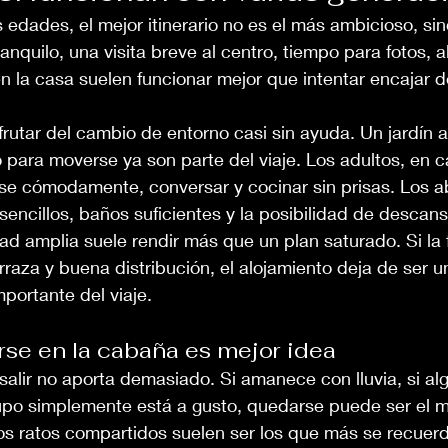
 edades, el mejor itinerario no es el más ambicioso, sin
nquilo, una visita breve al centro, tiempo para fotos, 
 en la casa suelen funcionar mejor que intentar encajar
frutar del cambio de entorno casi sin ayuda. Un jardín a
o para moverse ya son parte del viaje. Los adultos, en c
e cómodamente, conversar y cocinar sin prisas. Los a
ncillos, baños suficientes y la posibilidad de descansa
d amplia suele rendir más que un plan saturado. Si la 
rraza y buena distribución, el alojamiento deja de ser u
mportante del viaje.
se en la cabaña es mejor idea
salir no aporta demasiado. Si amanece con lluvia, si alg
upo simplemente está a gusto, quedarse puede ser el m
sos ratos compartidos suelen ser los que más se recuer