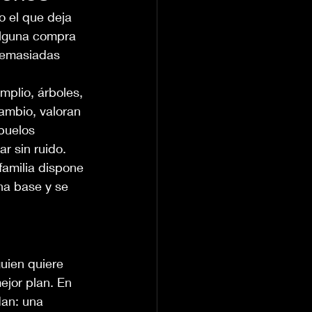
o el que deja 
alguna compra 
 demasiadas 
mplio, árboles, 
ambio, valoran 
buelos 
r sin ruido.
familia dispone 
na base y se 
uien quiere 
ejor plan. En 
dan: una 