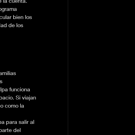
 la cuenta.
rograma 
ular bien los 
ad de los 
amilias 
s 
lpa funciona 
cio. Si viajan 
to como la 
a para salir al 
arte del 