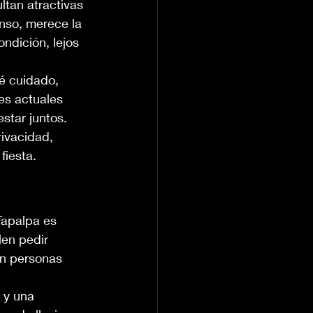
ltan atractivas 
nso, merece la 
ndición, lejos 
é cuidado, 
es actuales 
star juntos. 
ivacidad, 
fiesta.
Tapalpa es 
en pedir 
on personas 
 y una 