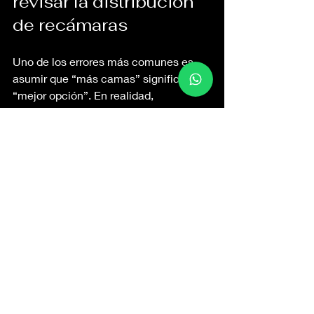
revisar la distribución 
de recámaras
Uno de los errores más comunes es 
asumir que “más camas” significa 
“mejor opción”. En realidad, 
demasiadas camas en una misma 
habitación pueden restar confort y 
privacidad. Otro fallo es no preguntar 
por los baños. En viajes familiares, la 
organización de los baños afecta casi 
tanto como la de las habitaciones.
También conviene evitar la idea de que 
todas las recámaras sirven para 
cualquiera. No siempre es así. Una 
habitación muy apartada puede ser 
fantástica para una pareja que busca 
silencio, pero poco práctica para 