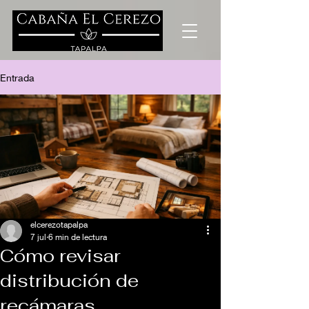
Entrada
elcerezotapalpa
7 jul
6 min de lectura
Cómo revisar
distribución de
recámaras