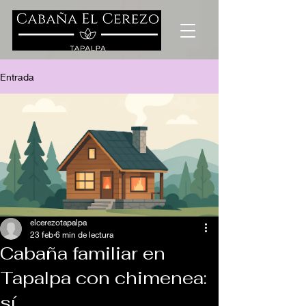
Entrada
elcerezotapalpa
23 feb
6 min de lectura
Cabaña familiar en
Tapalpa con chimenea:
sí