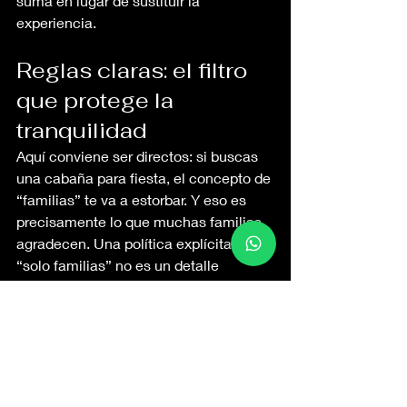
suma en lugar de sustituir la 
experiencia.
Reglas claras: el filtro 
que protege la 
tranquilidad
Aquí conviene ser directos: si buscas 
una cabaña para fiesta, el concepto de 
“familias” te va a estorbar. Y eso es 
precisamente lo que muchas familias 
agradecen. Una política explícita de 
“solo familias” no es un detalle 
administrativo, es una promesa de 
ambiente: menos ruido, más orden y 
más cuidado de la propiedad.
En una cabaña amplia y bien 
construida, las reglas suelen tener un 
objetivo simple: proteger el descanso y 