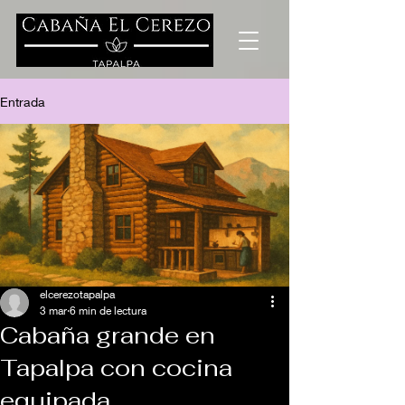
Entrada
elcerezotapalpa
3 mar
6 min de lectura
Cabaña grande en
Tapalpa con cocina
equipada