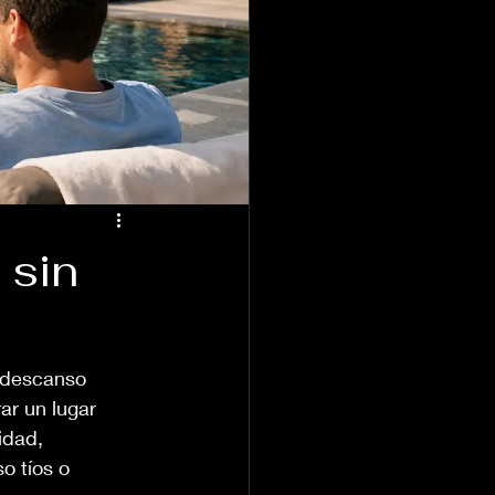
 sin
l descanso 
ar un lugar 
idad, 
o tíos o 