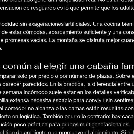
nsación de resguardo es lo que permite que los adult
modidad sin exageraciones artificiales. Una cocina bien
s de estar cómodas, aparcamiento suficiente y una cons
 promesas vacías. La montaña se disfruta mejor cuand
o.
s común al elegir una cabaña fam
omparar solo por precio o por número de plazas. Sobre e
parecer parecidos. En la práctica, la diferencia entre 
e semana incómodo suele estar en los detalles verificab
ilia extensa necesita espacio para convivir sin sentirse
 el comedor no alcanza o las camas están resueltas con
erte en logística. También ocurre lo contrario: hay casa
bución poco práctica para grupos multigeneracionales.
el tipo de ambiente que promueve el alojamiento. Si el 