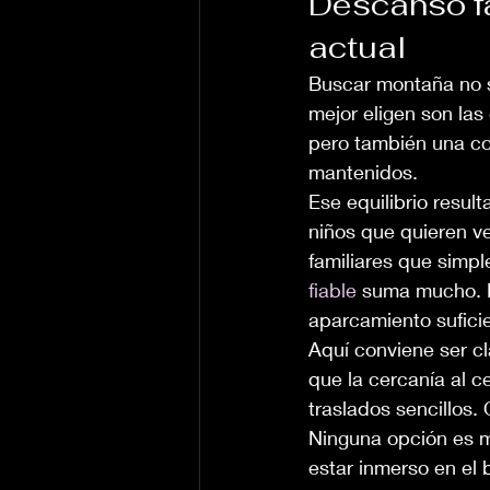
Descanso f
actual
Buscar montaña no s
mejor eligen son las 
pero también una coc
mantenidos.
Ese equilibrio resul
niños que quieren ve
familiares que simp
fiable
 suma mucho. L
aparcamiento sufici
Aquí conviene ser cl
que la cercanía al c
traslados sencillos.
Ninguna opción es me
estar inmerso en el