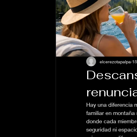
elcerezotapalpa
18
Descans
renunci
Hay una diferencia m
familiar en montaña 
donde cada miembro d
seguridad ni espacio