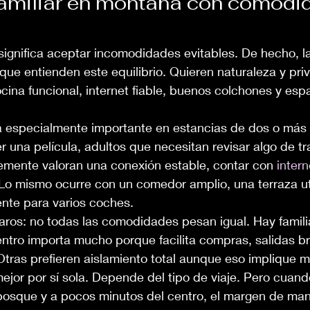
amiliar en montaña con comodi
ignifica aceptar incomodidades evitables. De hecho, la
que entienden este equilibrio. Quieren naturaleza y priv
ina funcional, internet fiable, buenos colchones y esp
ta especialmente importante en estancias de dos o más 
r una película, adultos que necesitan revisar algo de tr
lemente valoran una conexión estable, contar con 
intern
o mismo ocurre con un comedor amplio, una terraza uti
ente para varios coches.
aros: no todas las comodidades pesan igual. Hay famili
entro importa mucho porque facilita compras, salidas b
 Otras prefieren aislamiento total aunque eso implique m
jor por sí sola. Depende del tipo de viaje. Pero cuand
 bosque y a pocos minutos del centro, el margen de man