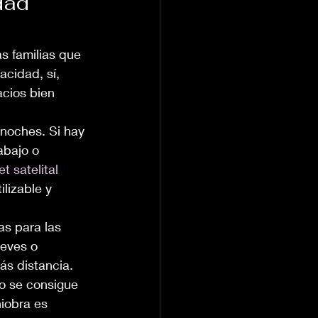
dad 
s familias que 
acidad, sí, 
acios bien 
noches. Si hay 
abajo o 
et satelital 
lizable y 
as para las 
reves o 
ás distancia. 
o se consigue 
iobra es 