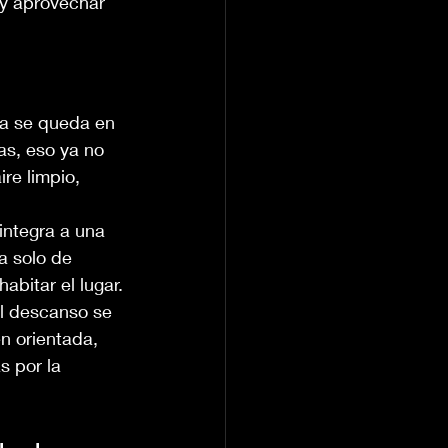
 y aprovechar 
ia se queda en 
as, eso ya no 
re limpio, 
ntegra a una 
a solo de 
abitar el lugar.
el descanso se 
n orientada, 
 por la 