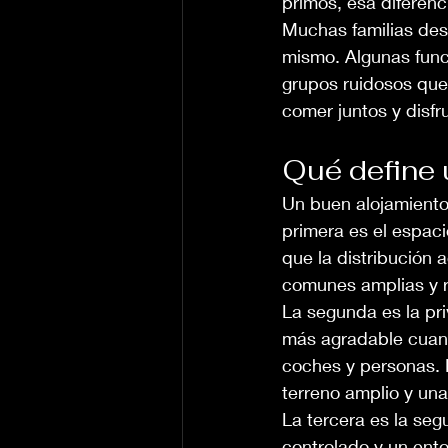
primos, esa diferenc
Muchas familias des
mismo. Algunas func
grupos ruidosos que 
comer juntos y disfr
Qué define 
Un buen alojamiento
primera es el espac
que la distribución 
comunes amplias y 
La segunda es la pri
más agradable cuand
coches y personas. 
terreno amplio y un
La tercera es la seg
controlado y un ento