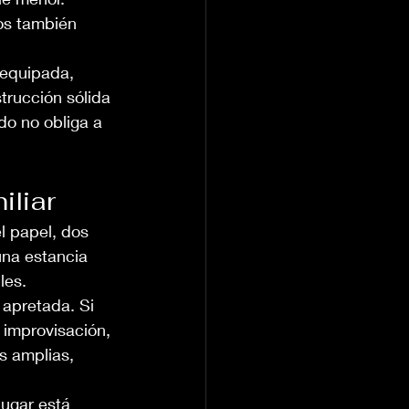
os también 
 equipada, 
trucción sólida 
o no obliga a 
iliar
l papel, dos 
una estancia 
les.
 apretada. Si 
 improvisación, 
s amplias, 
lugar está 