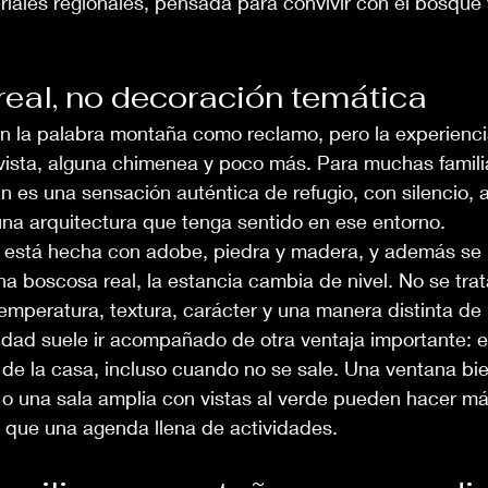
riales regionales, pensada para convivir con el bosque
real, no decoración temática
n la palabra montaña como reclamo, pero la experienc
 vista, alguna chimenea y poco más. Para muchas famili
 es una sensación auténtica de refugio, con silencio, ai
na arquitectura que tenga sentido en ese entorno.
stá hecha con adobe, piedra y madera, y además se i
a boscosa real, la estancia cambia de nivel. No se trat
temperatura, textura, carácter y una manera distinta de h
cidad suele ir acompañado de otra ventaja importante: 
de la casa, incluso cuando no se sale. Una ventana bie
o una sala amplia con vistas al verde pueden hacer más
r que una agenda llena de actividades.