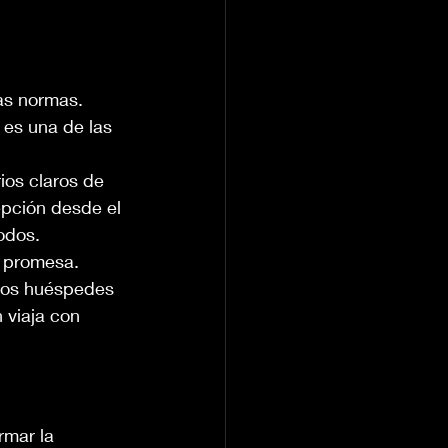
as normas. 
 es una de las 
ios claros de 
pción desde el 
odos.
o promesa. 
 los huéspedes 
 viaja con 
rmar la 