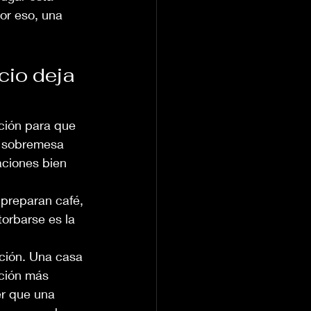
or eso, una 
cio deja 
ición para que 
a sobremesa 
aciones bien 
 preparan café, 
torbarse es la 
cción. Una casa 
ación más 
r que una 