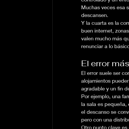
Muchas veces esa se
descansen.
Y la cuarta es la co
buen internet, zona
valen mucho más que
renunciar a lo básic
El error má
El error suele ser c
alojamientos pueden 
agradable y un fin d
Por ejemplo, una fam
la sala es pequeña,
el descanso se convi
pero con una distri
Otro punto clave es 