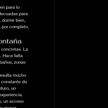
en para lo 
decuadas para 
 dormir bien, 
a por completo.
montaña
 concretas. La 
 Hace falta 
 baños, zonas 
resulta mucho 
 constante de 
duro, un 
experiencia.
s, un acceso 
le menor. 