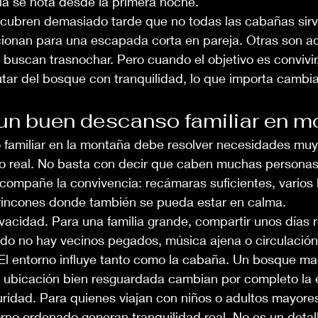
ia se nota desde la primera noche.
cubren demasiado tarde que no todas las cabañas sirv
ionan para una escapada corta en pareja. Otras son a
buscan trasnochar. Pero cuando el objetivo es convivir,
utar del bosque con tranquilidad, lo que importa cambi
un buen descanso familiar en 
 familiar en la montaña debe resolver necesidades muy
io real. No basta con decir que caben muchas personas.
acompañe la convivencia: recámaras suficientes, varios
rincones donde también se pueda estar en calma.
vacidad. Para una familia grande, compartir unos días 
o no hay vecinos pegados, música ajena o circulación
El entorno influye tanto como la cabaña. Un bosque ma
a ubicación bien resguardada cambian por completo la 
uridad. Para quienes viajan con niños o adultos mayore
rno ordenado generan tranquilidad real. No es un detal