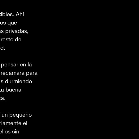
bles. Ahí 
tos que 
s privadas, 
resto del 
d.
 pensar en la 
 recámara para 
as durmiendo 
La buena 
ca.
a un pequeño 
riamente el 
llos sin 