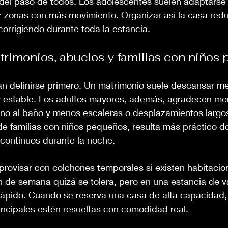
 del paso de todos. Los adolescentes suelen adaptarse 
r zonas con más movimiento. Organizar así la casa redu
orrigiendo durante toda la estancia.
atrimonios, abuelos y familias con niños
an definirse primero. Un matrimonio suele descansar me
y estable. Los adultos mayores, además, agradecen men
no al baño y menos escaleras o desplazamientos largos,
de familias con niños pequeños, resulta más práctico d
 continuos durante la noche.
provisar con colchones temporales si existen habitaci
 de semana quizá se tolera, pero en una estancia de va
ápido. Cuando se reserva una casa de alta capacidad, 
incipales estén resueltas con comodidad real.