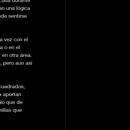
 casa durante 
an una lógica 
ede sentirse 
a vez con el 
 o en el 
 en otra área. 
 pero aun así 
cuadrados, 
a aportan 
gio que de 
ilias que 