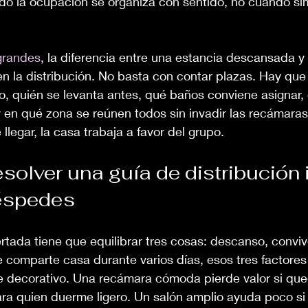
do la ocupación se organiza con sentido, no cuando s
 grandes
, la diferencia entre una estancia descansada y
n la distribución. No basta con contar plazas. Hay que
o, quién se levanta antes, qué baños conviene asignar,
y en qué zona se reúnen todos sin invadir las recámara
llegar, la casa trabaja a favor del grupo.
solver una guía de distribución 
éspedes
rtada tiene que equilibrar tres cosas: descanso, conviv
e comparte casa durante varios días, esos tres factore
e decorativo. Una recámara cómoda pierde valor si qued
ra quien duerme ligero. Un salón amplio ayuda poco si