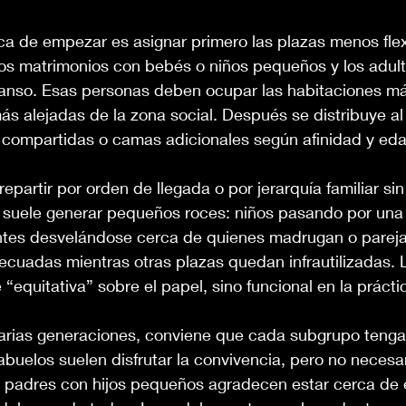
a de empezar es asignar primero las plazas menos flexi
 los matrimonios con bebés o niños pequeños y los adul
nso. Esas personas deben ocupar las habitaciones má
ás alejadas de la zona social. Después se distribuye al 
compartidas o camas adicionales según afinidad y eda
repartir por orden de llegada o por jerarquía familiar sin
o suele generar pequeños roces: niños pasando por una
entes desvelándose cerca de quienes madrugan o parej
uadas mientras otras plazas quedan infrautilizadas. 
 “equitativa” sobre el papel, sino funcional en la prácti
 varias generaciones, conviene que cada subgrupo teng
buelos suelen disfrutar la convivencia, pero no necesa
s padres con hijos pequeños agradecen estar cerca de e