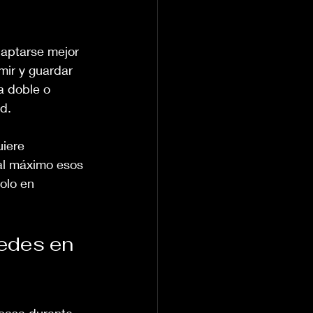
daptarse mejor 
ir y guardar 
a doble o 
d.
iere 
al máximo esos 
olo en 
edes en 