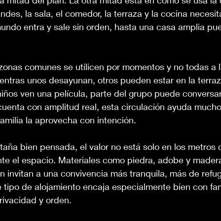
la mitad del plan. La otra mitad está en cómo se usa la
ndes, la sala, el comedor, la terraza y la cocina necesit
 mundo entra y sale sin orden, hasta una casa amplia pu
 zonas comunes se utilicen por momentos y no todas a l
ntras unos desayunan, otros pueden estar en la terraza
 niños ven una película, parte del grupo puede conversar
uenta con amplitud real, esta circulación ayuda mucho,
familia la aprovecha con intención.
aña bien pensada, el valor no está solo en los metros 
nte el espacio. Materiales como piedra, adobe y mader
n invitan a una convivencia más tranquila, más de refu
te tipo de alojamiento encaja especialmente bien con fam
ivacidad y orden.