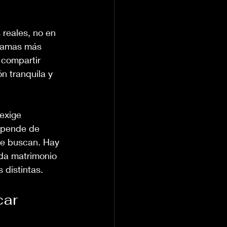
 reales, no en 
camas más 
 compartir 
 tranquila y 
exige 
depende de 
ue buscan. Hay 
da matrimonio 
 distintas.
ar 