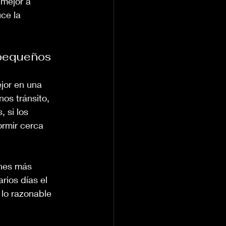
mejor a 
ce la 
 pequeños
jor en una 
os tránsito, 
 si los 
ormir cerca 
ones más 
rios días el 
lo razonable 