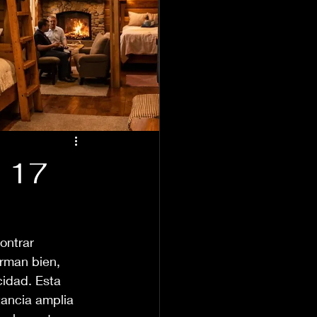
a 17
ontrar 
erman bien, 
idad. Esta 
tancia amplia 