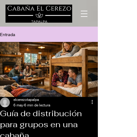
Entrada
elcerezotapalpa
6 may
6 min de lectura
Guía de distribución
para grupos en una
cabaña