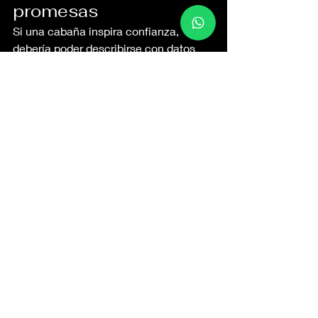
promesas
Si una cabaña inspira confianza, 
debería poder describirse con datos 
precisos. Superficie construida, 
tamaño del terreno, número real de 
huéspedes, distribución de camas, 
cantidad de baños, plazas de 
aparcamiento y servicios incluidos. 
Cuanto menos ambiguo sea el 
anuncio, mejor.
Ese nivel de detalle permite comparar 
de forma justa y evita sorpresas al 
llegar. No es lo mismo una propiedad 
grande en fotos que una casa de 
verdad amplia, con metros bien 
aprovechados y espacio exterior 
suficiente. Tampoco es igual decir que 
hay internet que especificar si la 