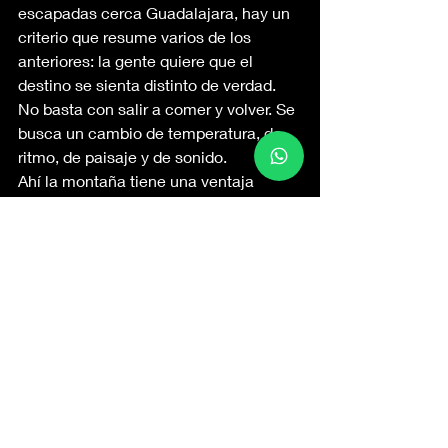
escapadas cerca Guadalajara, hay un 
criterio que resume varios de los 
anteriores: la gente quiere que el 
destino se sienta distinto de verdad. 
No basta con salir a comer y volver. Se 
busca un cambio de temperatura, de 
ritmo, de paisaje y de sonido.
Ahí la montaña tiene una ventaja 
evidente. En lugares como Tapalpa, la 
experiencia no depende de llenar la 
agenda. El simple hecho de estar entre 
árboles, desayunar sin prisa, usar la 
terraza, encender el asador o salir a 
caminar cambia por completo el tono 
del fin de semana. Para una familia 
que vive con horarios apretados, eso 
ya es un plan suficiente.
Además, hay un equilibrio difícil de 
encontrar y muy valorado cuando 