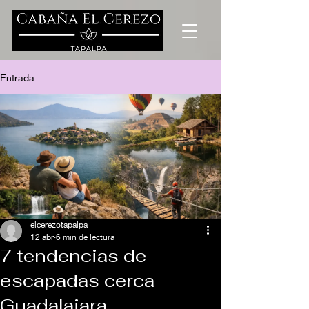
Entrada
elcerezotapalpa
12 abr
6 min de lectura
7 tendencias de
escapadas cerca
Guadalajara